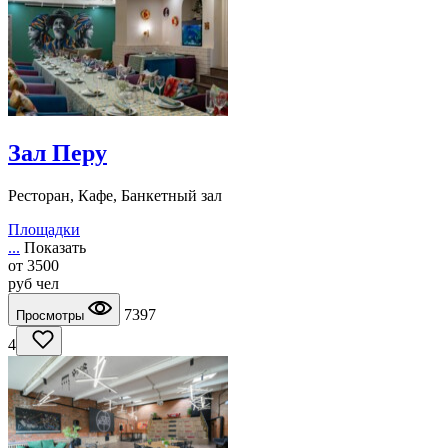
Зал Перу
Ресторан, Кафе, Банкетный зал
Площадки
...
Показать
от
3500
руб
чел
7397
Просмотры
4