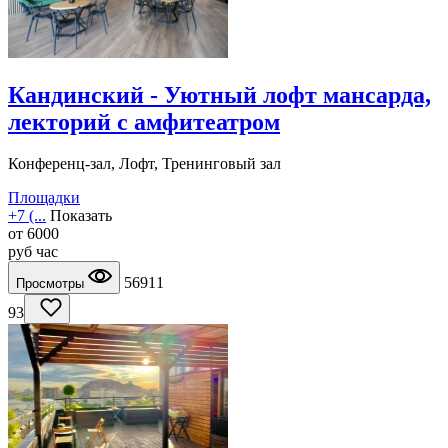
Кандинский - Уютный лофт мансарда,
лекторий с амфитеатром
Конференц-зал, Лофт, Тренинговый зал
Площадки
+7 (...
Показать
от
6000
руб
час
56911
Просмотры
93