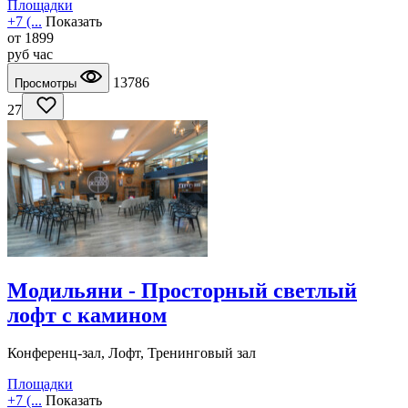
Площадки
+7 (...
Показать
от
1899
руб
час
13786
Просмотры
27
Модильяни - Просторный светлый
лофт с камином
Конференц-зал, Лофт, Тренинговый зал
Площадки
+7 (...
Показать