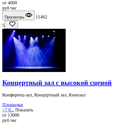
от
4000
руб
час
11462
Просмотры
5
Концертный зал с высокой сценой
Конференц-зал, Концертный зал, Кинозал
Площадки
+7 9...
Показать
от
13000
руб
час