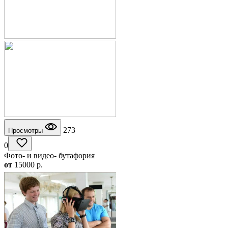
273
Просмотры
0
Фото- и видео- бутафория
от
15000
p.