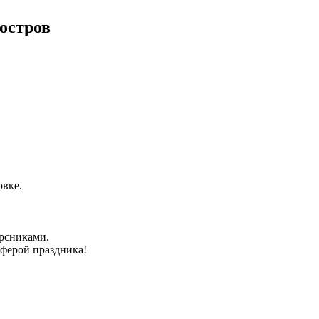
остров
овке.
урсниками.
сферой праздника!