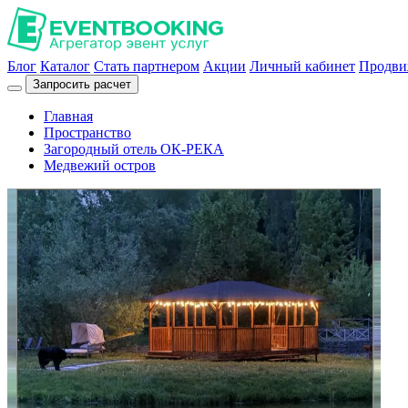
Блог
Каталог
Стать партнером
Акции
Личный кабинет
Продви
Запросить расчет
Главная
Пространство
Загородный отель ОК-РЕКА
Медвежий остров