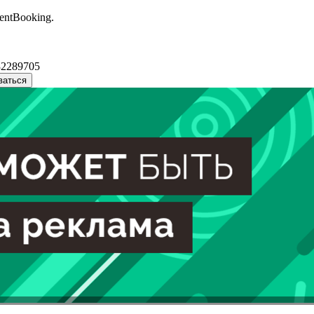
entBooking.
32289705
ваться