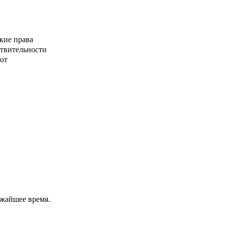
кие права
ствительности
от
ижайшее время.