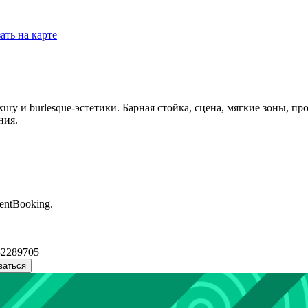
ать на карте
ry и burlesque-эстетики. Барная стойка, сцена, мягкие зоны, 
ния.
entBooking.
32289705
ваться