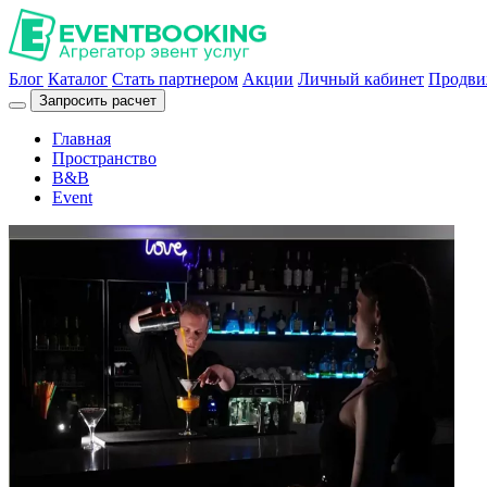
Блог
Каталог
Стать партнером
Акции
Личный кабинет
Продви
Запросить расчет
Главная
Пространство
B&B
Event