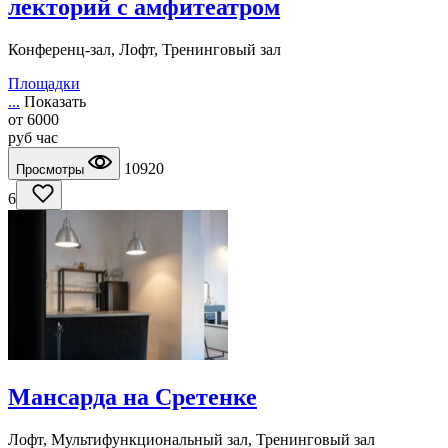
лекторий с амфитеатром
Конференц-зал, Лофт, Тренинговый зал
Площадки
...
Показать
от
6000
руб
час
10920
Просмотры
6
Мансарда на Сретенке
Лофт, Мультифункциональный зал, Тренинговый зал