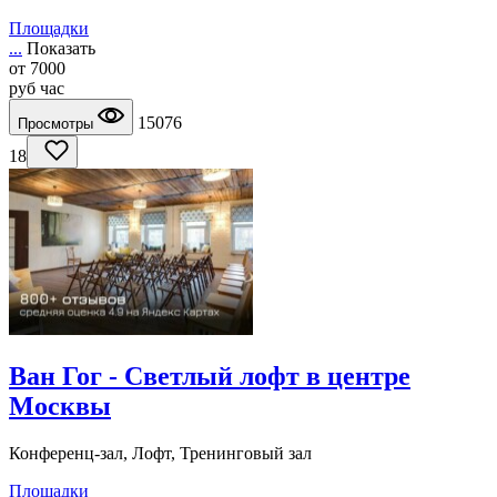
Площадки
...
Показать
от
7000
руб
час
15076
Просмотры
18
Ван Гог - Светлый лофт в центре
Москвы
Конференц-зал, Лофт, Тренинговый зал
Площадки