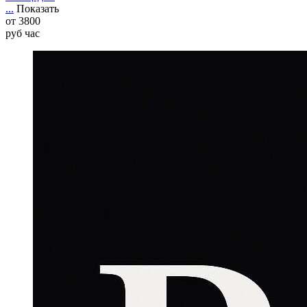
...
Показать
от
3800
руб
час