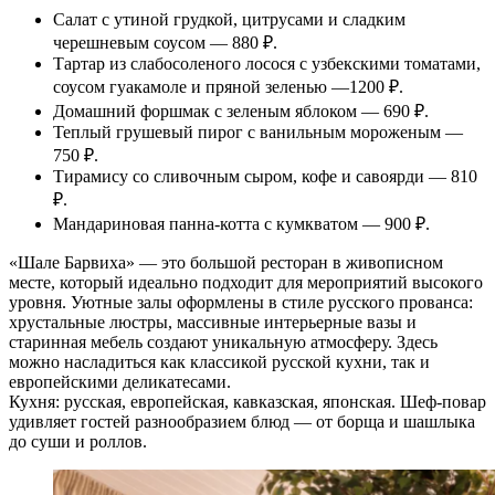
Салат с утиной грудкой, цитрусами и сладким
черешневым соусом — 880 ₽.
Тартар из слабосоленого лосося с узбекскими томатами,
соусом гуакамоле и пряной зеленью —1200 ₽.
Домашний форшмак с зеленым яблоком — 690 ₽.
Теплый грушевый пирог с ванильным мороженым —
750 ₽.
Тирамису со сливочным сыром, кофе и савоярди — 810
₽.
Мандариновая панна-котта с кумкватом — 900 ₽.
«Шале Барвиха» — это большой ресторан в живописном
месте, который идеально подходит для мероприятий высокого
уровня. Уютные залы оформлены в стиле русского прованса:
хрустальные люстры, массивные интерьерные вазы и
старинная мебель создают уникальную атмосферу. Здесь
можно насладиться как классикой русской кухни, так и
европейскими деликатесами.
Кухня: русская, европейская, кавказская, японская. Шеф-повар
удивляет гостей разнообразием блюд — от борща и шашлыка
до суши и роллов.