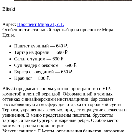
Blisski
Адрес:
Проспект Мира 21, с.1.
Особенности: стильный лаунж-бар на проспекте Мира.
Цены.
Паштет куриный — 640 ₽.
Tартар из форели — 690 ₽.
Салат с тунцом — 690 ₽.
Суп чеддер с беконом — 690 ₽.
Бургер с говядиной — 650 ₽.
Kраб дог —800 ₽.
Blisski предлагает гостям уютное пространство с VIP-
комнатой и летней верандой. Оформленный в темных
оттенках с дизайнерскими инсталляциями, бар создает
расслабляющую атмосферу для отдыха от городской суеты.
Терраса, украшенная зеленью, придает ощущение свежести и
уединения. В меню представлены паштеты, брускетты,
тартары, а также бургеры и жареные ребра. Особое место
занимают роллы и криспи рис.
Услуги: танцпол, DJ-сеты, организация банкетов, авторские