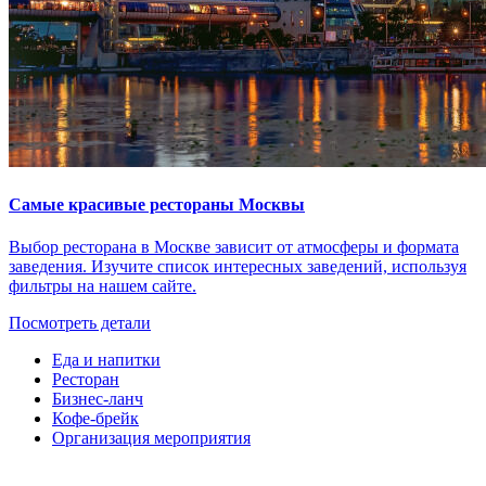
Самые красивые рестораны Москвы
Выбор ресторана в Москве зависит от атмосферы и формата
заведения. Изучите список интересных заведений, используя
фильтры на нашем сайте.
Посмотреть детали
Еда и напитки
Ресторан
Бизнес-ланч
Кофе-брейк
Организация мероприятия