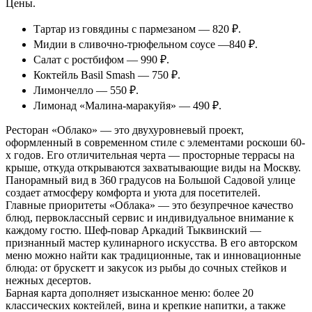
Цены.
Тартар из говядины с пармезаном — 820 ₽.
Мидии в сливочно-трюфельном соусе —840 ₽.
Салат с ростбифом — 990 ₽.
Коктейль Basil Smash — 750 ₽.
Лимончелло — 550 ₽.
Лимонад «Малина-маракуйя» — 490 ₽.
Ресторан «Облако» — это двухуровневый проект,
оформленный в современном стиле с элементами роскоши 60-
х годов. Его отличительная черта — просторные террасы на
крыше, откуда открываются захватывающие виды на Москву.
Панорамный вид в 360 градусов на Большой Садовой улице
создает атмосферу комфорта и уюта для посетителей.
Главные приоритеты «Облака» — это безупречное качество
блюд, первоклассный сервис и индивидуальное внимание к
каждому гостю. Шеф-повар Аркадий Тыквинский —
признанный мастер кулинарного искусства. В его авторском
меню можно найти как традиционные, так и инновационные
блюда: от брускетт и закусок из рыбы до сочных стейков и
нежных десертов.
Барная карта дополняет изысканное меню: более 20
классических коктейлей, вина и крепкие напитки, а также