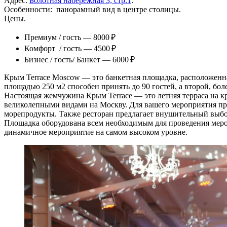
Адрес:
Болотная набережная 3, стр.1
.
Особенности: панорамный вид в центре столицы.
Цены.
Премиум / гость — 8000 ₽
Комфорт / гость — 4500 ₽
Бизнес / гость/ Банкет — 6000 ₽
Крым Terrace Moscow — это банкетная площадка, расположенная
площадью 250 м2 способен принять до 90 гостей, а второй, бо
Настоящая жемчужина Крым Terrace — это летняя терраса на к
великолепными видами на Москву. Для вашего мероприятия пр
морепродукты. Также ресторан предлагает внушительный выбо
Площадка оборудована всем необходимым для проведения мероп
динамичное мероприятие на самом высоком уровне.