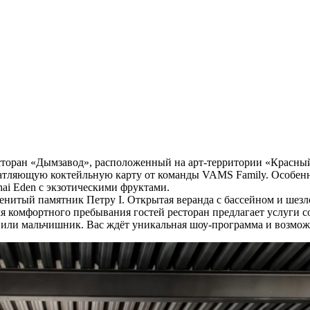
оран «Дымзавод», расположенный на арт-территории «Красный 
ечатляющую коктейльную карту от команды VAMS Family. Особен
hai Eden с экзотическими фруктами.
итый памятник Петру I. Открытая веранда с бассейном и шезло
ля комфортного пребывания гостей ресторан предлагает услуги с
 или мальчишник. Вас ждёт уникальная шоу-программа и возможн